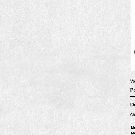
Vo
P
D
Ch
M
M