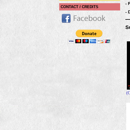
-
CONTACT / CREDITS
-
S
(C