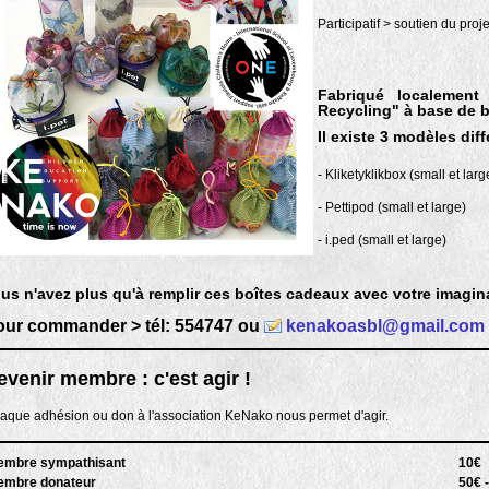
Participatif > soutien du pr
Fabriqué localemen
Recycling" à base de b
Il existe 3 modèles diff
- Kliketyklikbox (small et larg
- Pettipod (small et large)
- i.ped (small et large)
us n'avez plus qu'à remplir ces boîtes cadeaux avec votre imagin
our commander > tél: 554747 ou
kenakoasbl@gmail.com
evenir membre : c'est agir !
aque adhésion ou don à l'association KeNako nous permet d'agir.
embre sympathisant
10€
embre donateur
50€ -