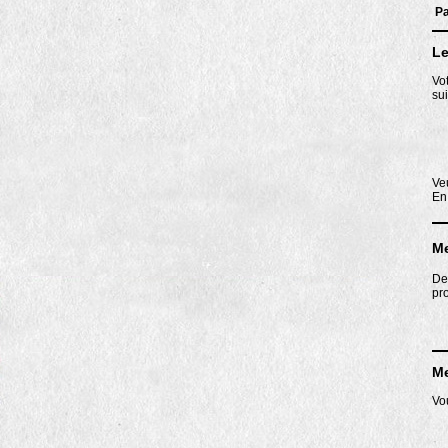
Pa
Le
Vo
sui
Ve
En
Me
De
pro
Me
Vo