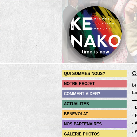
C
QUI SOMMES-NOUS?
NOTRE PROJET
Le
En
COMMENT AIDER?
ACTUALITES
-
BENEVOLAT
- 
-
NOS PARTENAIRES
-
GALERIE PHOTOS