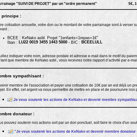
rrainage "SUIVI DE PROJET" par un "ordre permanent"
5€, 1
 principe :
tre cotisation annuelle, votre don ou le montant de votre parrainage sont à verser
vant :
BCEE : KeNako asbl. Projet "1enfants=1repas=1€"
LU22 0019 3455 1443 5000
BCEELULL
Iban :
- BIC :
uillez indiquer votre nom, adresse postale et adresse e-mail dans le motif du paiem
 tant que membre de KeNako asbl., vous recevrez notre rapport d’activité par e-mai
mbre sympathisant :
venir membre de l'association et payer une cotisation de 10€ par an est déjà un pr
jet. En effet, cet argent va nous permettre de mettre en place et de
poursuivre nos p
Je veux soutenir les actions de KeNako et devenir membre sympathisan
mbre donateur :
us pouvez soutenir nos actions soit par un don ponctuel, soit faire le choix d'un so
"
Je veux soutenir les actions de KeNako et devenir membre donateur 