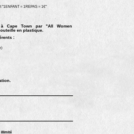
ojet "1ENFANT = 1REPAS = 1€"
t à Cape Town par "All Women
outeille en plastique.
érents :
e)
ation.
 illimité