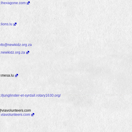
.lhexagone.com
lions.lu
nfo@newkidz.org.za
newkidz.org.za
.mesa.lu
://junglinster-et-syrdall.rotary1630.org/
@viavolunteers.com
viavolunteers.com