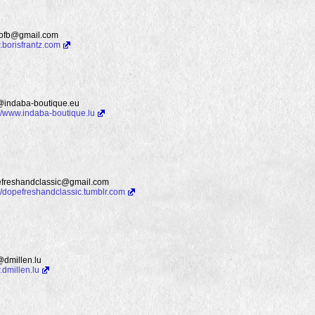
ofb@gmail.com
borisfrantz.com
@indaba-boutique.eu
://www.indaba-boutique.lu
freshandclassic@gmail.com
://dopefreshandclassic.tumblr.com
@dmillen.lu
dmillen.lu