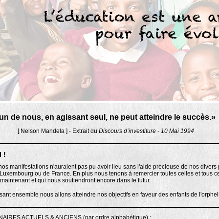
n de nous, en agissant seul, ne peut atteindre le succès.
»
son Mandela ] - Extrait du
Discours d’investiture - 10 Mai 1994
 !
nos manifestations n'auraient pas pu avoir lieu sans l'aide précieuse de nos divers
Luxembourg ou de France. En plus nous tenons à remercier toutes celles et tous c
 maintenant et qui nous soutiendront encore dans le futur.
sant ensemble nous allons atteindre nos objectifs en faveur des enfants de l'orpheli
AIRES ACTUELS & ANCIENS (par ordre alphabétique) :