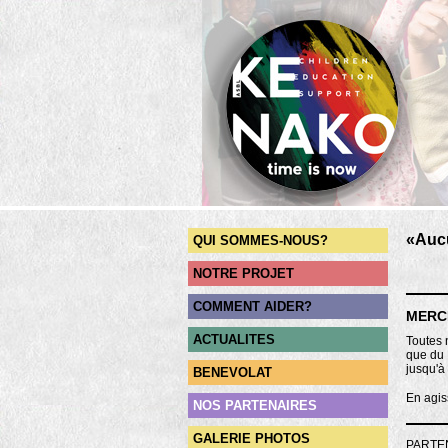
«
Aucu
QUI SOMMES-NOUS?
[ Nel
NOTRE PROJET
COMMENT AIDER?
MERCI
ACTUALITES
Toutes 
que du 
jusqu'à
BENEVOLAT
En agis
NOS PARTENAIRES
GALERIE PHOTOS
PARTEN