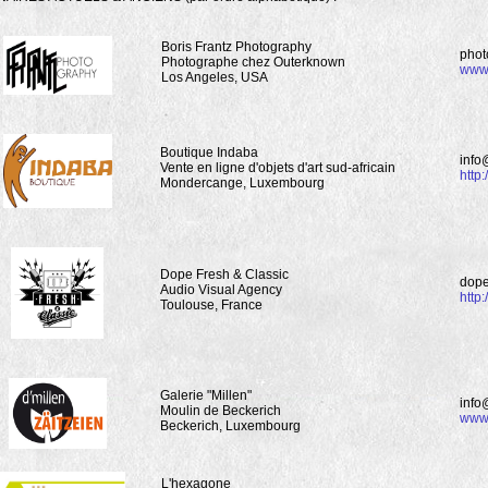
Boris Frantz Photography
phot
Photographe chez Outerknown
www.
Los Angeles, USA
Boutique Indaba
info
Vente en ligne d'objets d'art sud-africain
http
Mondercange, Luxembourg
Dope Fresh & Classic
dope
Audio Visual Agency
http
Toulouse, France
Galerie "Millen"
info
Moulin de Beckerich
www.
Beckerich, Luxembourg
L'hexagone