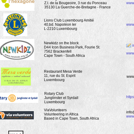
Z.I. de la Bougeoire, 3 rue du Ponceau
www
35130 La Guerche-de-Bretagne - France
Lions Club Luxembourg Amitié
40,bd. Napoléon Ier
www.
L-2210 Luxembourg
Newkidz on the block
i
D44 Icon Business Park, Fourie St.
7562 Brackenfell
www.
Cape Town - South Africa
Restaurant Mesa Verde
11, rue du St. Esprit
www
Luxembourg
Rotary Club
https
Junglinster et Syrdall
Luxembourg
ViaVolunteers
info
Volunteering in Africa
www.
Based in Cape Town, South Africa